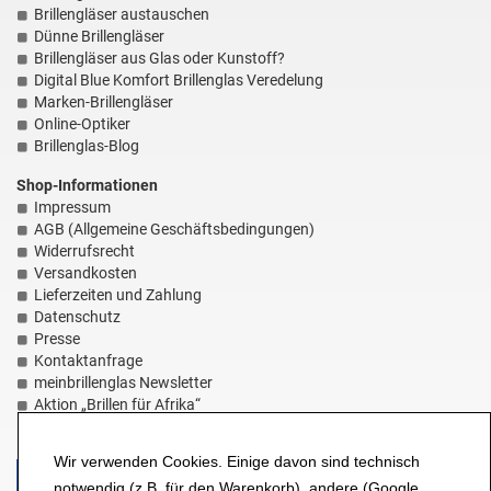
Brillengläser austauschen
Dünne Brillengläser
Brillengläser aus Glas oder Kunstoff?
Digital Blue Komfort Brillenglas Veredelung
Marken-Brillengläser
Online-Optiker
Brillenglas-Blog
Shop-Informationen
Impressum
AGB (Allgemeine Geschäftsbedingungen)
Widerrufsrecht
Versandkosten
Lieferzeiten und Zahlung
Datenschutz
Presse
Kontaktanfrage
meinbrillenglas Newsletter
Aktion „Brillen für Afrika“
HILFE-Seite
Wir verwenden Cookies. Einige davon sind technisch
notwendig (z.B. für den Warenkorb), andere (Google