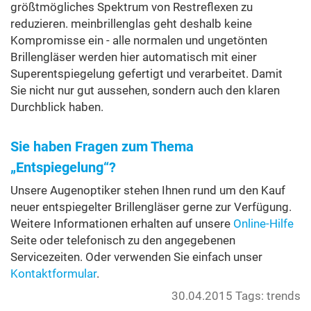
größtmögliches Spektrum von Restreflexen zu
reduzieren. meinbrillenglas geht deshalb keine
Kompromisse ein - alle normalen und ungetönten
Brillengläser werden hier automatisch mit einer
Superentspiegelung gefertigt und verarbeitet. Damit
Sie nicht nur gut aussehen, sondern auch den klaren
Durchblick haben.
Sie haben Fragen zum Thema
„Entspiegelung“?
Unsere Augenoptiker stehen Ihnen rund um den Kauf
neuer entspiegelter Brillengläser gerne zur Verfügung.
Weitere Informationen erhalten auf unsere
Online-Hilfe
Seite oder telefonisch zu den angegebenen
Servicezeiten. Oder verwenden Sie einfach unser
Kontaktformular
.
30.04.2015 Tags: trends