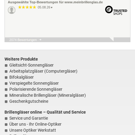
Ausgewählte Top-Bewertungen für www.meinbrillenglas.de
05.08.26
▼
2074 Bewertungen
04.08.26
▼
Alles top und sehr schnell
und einfach! Danke gerne
wieder!
Weitere Produkte
Gleitsicht-Sonnengläser
Arbeitsplatzgläser (Computergläser)
01.08.26
▼
Bifokalgläser
Sehr positive Erfahrung.
Verspiegelte Sonnengläser
Der Ablauf war denkbar
unkompliziert und schnell.
Polarisierende Sonnengläser
Die Gläser für die
Mineralische Brillengläser (Mineralgläser)
Sonnenbrille entsprec…
Geschenkgutscheine
30.07.26
▼
Brillengläser online – Qualität und Service
Service und Garantie
Über uns - Ihr Online-Optiker
Unsere Optiker Werkstatt