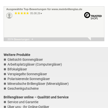
Ausgewählte Top-Bewertungen für www.meinbrillenglas.de
05.08.26
▼
2074 Bewertungen
04.08.26
▼
Alles top und sehr schnell
und einfach! Danke gerne
wieder!
Weitere Produkte
Gleitsicht-Sonnengläser
Arbeitsplatzgläser (Computergläser)
01.08.26
▼
Bifokalgläser
Sehr positive Erfahrung.
Verspiegelte Sonnengläser
Der Ablauf war denkbar
unkompliziert und schnell.
Polarisierende Sonnengläser
Die Gläser für die
Mineralische Brillengläser (Mineralgläser)
Sonnenbrille entsprec…
Geschenkgutscheine
30.07.26
▼
Brillengläser online – Qualität und Service
Service und Garantie
Über uns - Ihr Online-Optiker