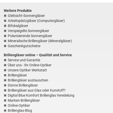
und einfach! Danke gerne
wieder!
Weitere Produkte
Gleitsicht-Sonnengläser
Arbeitsplatzgläser (Computergläser)
01.08.26
▼
Bifokalgläser
Sehr positive Erfahrung.
Verspiegelte Sonnengläser
Der Ablauf war denkbar
unkompliziert und schnell.
Polarisierende Sonnengläser
Die Gläser für die
Mineralische Brillengläser (Mineralgläser)
Sonnenbrille entsprec…
Geschenkgutscheine
30.07.26
▼
Brillengläser online – Qualität und Service
Service und Garantie
Über uns - Ihr Online-Optiker
Unsere Optiker Werkstatt
Brillengläser
Brillengläser austauschen
Dünne Brillengläser
Brillengläser aus Glas oder Kunstoff?
Digital Blue Komfort Brillenglas Veredelung
Marken-Brillengläser
Online-Optiker
Brillenglas-Blog