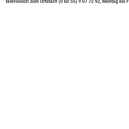
telefonisch zum Ortstarif (0 60 55) 9 07 72 92, Montag bis 