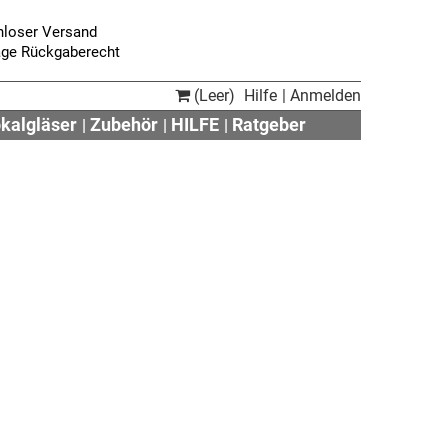
nloser Versand
age Rückgaberecht
(Leer)
Hilfe
Anmelden
okalgläser
Zubehör
HILFE
Ratgeber