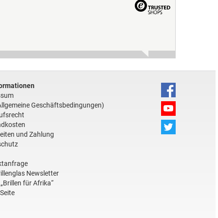
ormationen
ssum
llgemeine Geschäftsbedingungen)
ufsrecht
ndkosten
zeiten und Zahlung
schutz
ktanfrage
illenglas Newsletter
„Brillen für Afrika“
Seite