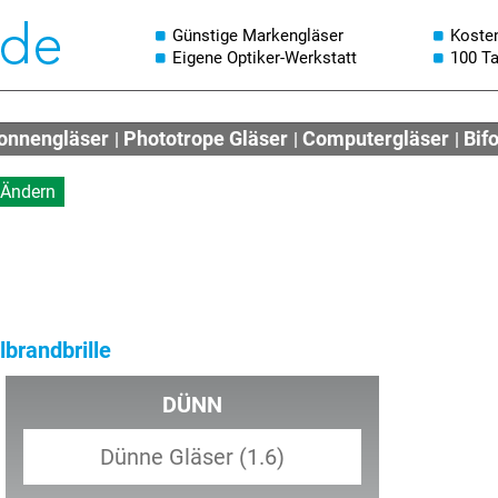
Günstige Markengläser
Koste
Eigene Optiker-Werkstatt
100 T
onnengläser
Phototrope Gläser
Computergläser
Bif
Ändern
lbrandbrille
DÜNN
Dünne Gläser (1.6)