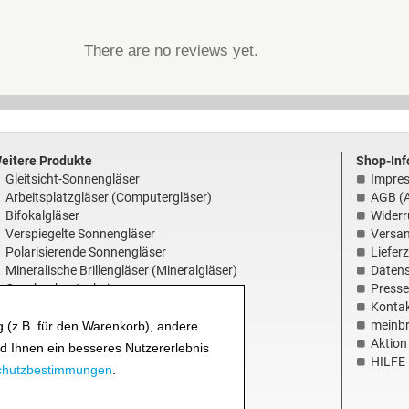
There are no reviews yet.
eitere Produkte
Shop-Inf
Gleitsicht-Sonnengläser
Impre
Arbeitsplatzgläser (Computergläser)
AGB (A
Bifokalgläser
Widerr
Verspiegelte Sonnengläser
Versa
Polarisierende Sonnengläser
Liefer
Mineralische Brillengläser (Mineralgläser)
Daten
Geschenkgutscheine
Presse
Konta
rillengläser online – Qualität und Service
meinbr
 (z.B. für den Warenkorb), andere
Service und Garantie
Aktion 
nd Ihnen ein besseres Nutzererlebnis
Über uns - Ihr Online-Optiker
HILFE-
chutzbestimmungen
.
Unsere Optiker Werkstatt
Brillengläser