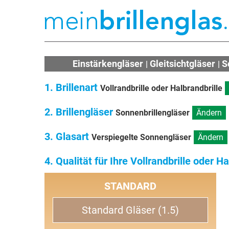
Einstärkengläser
Gleitsichtgläser
S
1. Brillenart
Vollrandbrille oder Halbrandbrille
2. Brillengläser
Sonnenbrillengläser
Ändern
3. Glasart
Verspiegelte Sonnengläser
Ändern
4. Qualität für Ihre Vollrandbrille oder Ha
STANDARD
Standard Gläser (1.5)