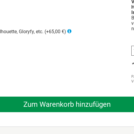
V
H
I
B
v
n
houette, Gloryfy, etc. (+65,00 €)
P
V
Zum Warenkorb hinzufügen