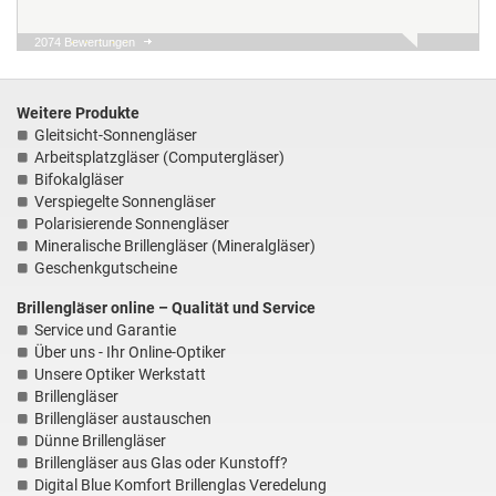
2074 Bewertungen
04.08.26
▼
Alles top und sehr schnell
und einfach! Danke gerne
wieder!
Weitere Produkte
Gleitsicht-Sonnengläser
Arbeitsplatzgläser (Computergläser)
01.08.26
▼
Bifokalgläser
Sehr positive Erfahrung.
Verspiegelte Sonnengläser
Der Ablauf war denkbar
unkompliziert und schnell.
Polarisierende Sonnengläser
Die Gläser für die
Mineralische Brillengläser (Mineralgläser)
Sonnenbrille entsprec…
Geschenkgutscheine
30.07.26
▼
Brillengläser online – Qualität und Service
Service und Garantie
Über uns - Ihr Online-Optiker
Unsere Optiker Werkstatt
Brillengläser
Brillengläser austauschen
Dünne Brillengläser
Brillengläser aus Glas oder Kunstoff?
Digital Blue Komfort Brillenglas Veredelung