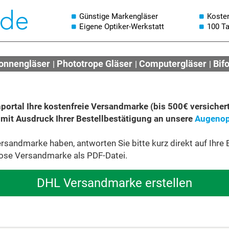
Günstige Markengläser
Koste
Eigene Optiker-Werkstatt
100 T
onnengläser
Phototrope Gläser
Computergläser
Bif
ortal Ihre kostenfreie Versandmarke (bis 500€ versicher
 mit Ausdruck Ihrer Bestellbestätigung an unsere
Augenop
sandmarke haben, antworten Sie bitte kurz direkt auf Ihre B
lose Versandmarke als PDF-Datei.
DHL Versandmarke erstellen