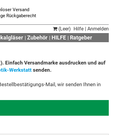
nloser Versand
age Rückgaberecht
(Leer)
Hilfe
Anmelden
okalgläser
Zubehör
HILFE
Ratgeber
t). Einfach Versandmarke ausdrucken und auf
tik-Werkstatt
senden.
estellbestätigungs-Mail, wir senden Ihnen in