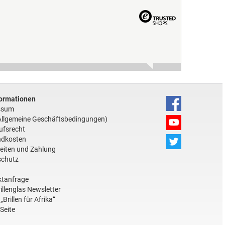
ormationen
ssum
llgemeine Geschäftsbedingungen)
ufsrecht
ndkosten
zeiten und Zahlung
schutz
ktanfrage
illenglas Newsletter
„Brillen für Afrika“
Seite