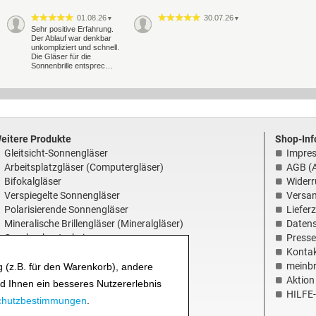
01.08.26
30.07.26
▼
▼
Sehr positive Erfahrung.
Der Ablauf war denkbar
unkompliziert und schnell.
Die Gläser für die
Sonnenbrille entsprec…
eitere Produkte
Shop-Inf
Gleitsicht-Sonnengläser
Impre
Arbeitsplatzgläser (Computergläser)
AGB (A
Bifokalgläser
Widerr
Verspiegelte Sonnengläser
Versa
Polarisierende Sonnengläser
Liefer
Mineralische Brillengläser (Mineralgläser)
Daten
Geschenkgutscheine
Presse
Konta
rillengläser online – Qualität und Service
meinbr
 (z.B. für den Warenkorb), andere
Service und Garantie
Aktion 
nd Ihnen ein besseres Nutzererlebnis
Über uns - Ihr Online-Optiker
HILFE-
chutzbestimmungen
.
Unsere Optiker Werkstatt